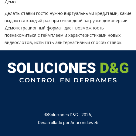
Демо.
Делать ставки гостю нужно виртуальными кредитами, какие
выдаются каждый раз при очередной загрузке демоверсии.
Демонстрационный формат дает возможность
познакомиться с геймплеем и характеристиками новых
видеослотов, испытать альтернативный способ ставок.
©
Soluciones D&G - 2026,
Anacondaweb
Desarrollado por