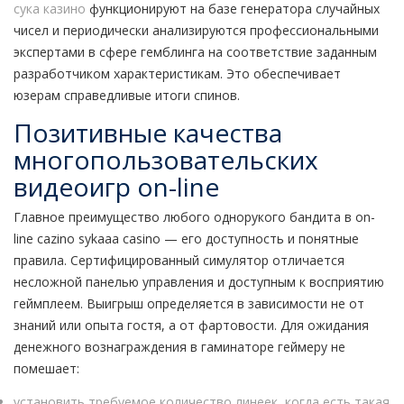
сука казино
функционируют на базе генератора случайных
чисел и периодически анализируются профессиональными
экспертами в сфере гемблинга на соответствие заданным
разработчиком характеристикам. Это обеспечивает
юзерам справедливые итоги спинов.
Позитивные качества
многопользовательских
видеоигр on-line
Главное преимущество любого однорукого бандита в on-
line cazino sykaaa casino — его доступность и понятные
правила. Сертифицированный симулятор отличается
несложной панелью управления и доступным к восприятию
геймплеем. Выигрыш определяется в зависимости не от
знаний или опыта гостя, а от фартовости. Для ожидания
денежного вознаграждения в гаминаторе геймеру не
помешает:
установить требуемое количество линеек, когда есть такая