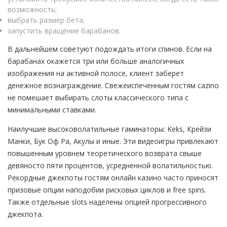
возможность;
выбрать размер бета;
запустить вращение барабанов.
В дальнейшем советуют подождать итоги спинов. Если на
барабанах окажется три или больше аналогичных
изображения на активной полосе, клиент заберет
денежное вознаграждение. Свежеиспеченным гостям cazino
не помешает выбирать слоты классического типа с
минимальными ставками.
Наилучшие высоковолатильные гаминаторы: Keks, Крейзи
Манки, Бук Оф Ра, Акулы и иные. Эти видеоигры привлекают
повышенным уровнем теоретического возврата свыше
девяносто пяти процентов, усредненной волатильностью.
Рекордные джекпоты гостям онлайн казино часто приносят
призовые опции наподобии рисковых циклов и free spins.
Также отдельные slots наделены опцией прогрессивного
джекпота.