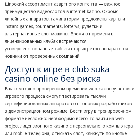
Широкий ассортимент азартного контента — важное
преимущество видеослотов в internet kazino. Окромя
линейных аппаратов, гаминаторам предложены карты и
instant games, tournaments, lotterys, рулетки и
альтернативные слотмашины. Время от времени в
лицензированных клубах встречаются
усовершенствованные тайтлы старых ретро-аппаратов и
новинки от проверенных компаний.
Доступ к игре в club suka
casino online без риска
В каком годно проверенном временем web-cazino участники
игрового процесса смогут тестировать тысячи
сертифицированных аппаратов от топовых разработчиков
в демонстрационном режиме. Вести игру в тренировочном
формате несложно: необходимо всего-то зайти на web-
project лицензионного казино с персонального компьютера
или mobile телефона, отыскать слот, кликнуть по кнопке