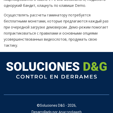
однорукий бандит, клацнуть по клавише Demo.
Осуществлять рассчеты гаминатору потребуется
бесплатными монетами, которые предлагаются каждый раз
при очередной загрузке демоверсии. Демо-режим помогает
попрактиковаться с правилами и основными опциями
усовершенствованных видеослотов, продумать свою
тактику.
©
Soluciones D&G - 2026,
Anacondaweb
Desarrollado por