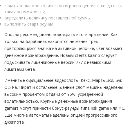
задать желаемое количество игровых цепочек, когда есть
такая возможность;
определить величину поставленной суммы;
выполнить старт раунда.
Опосля рекомендовано подождать итоги вращений. Как
только на барабанах накопится не менее трех
повторяющихся значка на активной цепочке, user возьмет
денежное вознаграждение. Новым clients kazino следует
подыскивать лицензионные версии 777 с невысокими
лимитами бета.
Именитые официальные видеослоты: Кекс, Мартышки, Бук
Оф Ра, Пират и остальные. Данные слот-машины наделены
высоким процентом отдачи от 95%, усредненной
волатильностью. Крупные денежные вознаграждения
gamers могут принести бонус-раунды типа risk game или ФС.
Еще многие автоматы наделены опцией прогрессивного
джекпота.