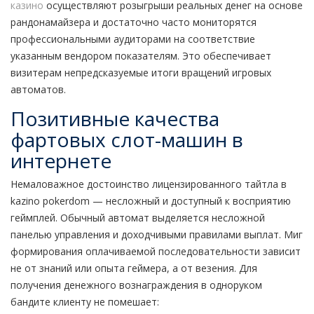
казино
осуществляют розыгрыши реальных денег на основе
рандонамайзера и достаточно часто мониторятся
профессиональными аудиторами на соответствие
указанным вендором показателям. Это обеспечивает
визитерам непредсказуемые итоги вращений игровых
автоматов.
Позитивные качества
фартовых слот-машин в
интернете
Немаловажное достоинство лицензированного тайтла в
kazino pokerdom — несложный и доступный к восприятию
геймплей. Обычный автомат выделяется несложной
панелью управления и доходчивыми правилами выплат. Миг
формирования оплачиваемой последовательности зависит
не от знаний или опыта геймера, а от везения. Для
получения денежного вознаграждения в одноруком
бандите клиенту не помешает: