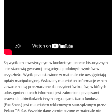
Są wynikiem inwestycyjnym w konkretnym okresie historycznym
i nie stanowią gwarancji osiągnięcia podobnych wyników w
przyszłości. Wyniki przedstawione w materiale nie uwzględniają
opłaty manipulacyjnej. Wskazany materiał ani informacje w nim
zawarte nie są przeznaczone dla rezydentów krajów, w których
udostępnianie takich informacji jest zabronione przepisami
prawa lub jakimikolwiek innymi regulacjami. Karta funduszu
(FactSheet) jest materiałem reklamowym sporządzonym przez
Pekao TFI S.A. Wszelkie dane zamieszczone w materiale nie