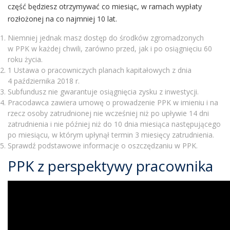
część będziesz otrzymywać co miesiąc, w ramach wypłaty
rozłożonej na co najmniej 10 lat.
Niemniej jednak masz dostęp do środków zgromadzonych
w PPK w każdej chwili, zarówno przed, jak i po osiągnięciu 60
roku życia.
1 Ustawa o pracowniczych planach kapitałowych z dnia
4 października 2018 r.
Subfundusz nie gwarantuje osiągnięcia zysku z inwestycji.
Pracodawca zawiera umowę o prowadzenie PPK w imieniu i na
rzecz osoby zatrudnionej nie wcześniej niż po upływie 14 dni
zatrudnienia i nie później niż do 10 dnia miesiąca następującego
po miesiącu, w którym upłynął termin 3 miesięcy zatrudnienia.
Sprawdź podstawowe informacje o oszczędzaniu w PPK.
PPK z perspektywy pracownika