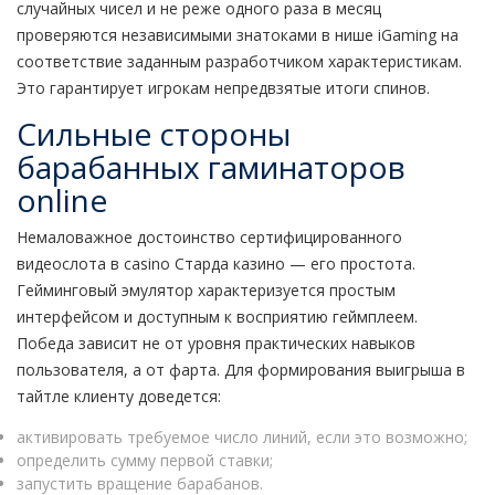
случайных чисел и не реже одного раза в месяц
проверяются независимыми знатоками в нише iGaming на
соответствие заданным разработчиком характеристикам.
Это гарантирует игрокам непредвзятые итоги спинов.
Сильные стороны
барабанных гаминаторов
online
Немаловажное достоинство сертифицированного
видеослота в casino Старда казино — его простота.
Гейминговый эмулятор характеризуется простым
интерфейсом и доступным к восприятию геймплеем.
Победа зависит не от уровня практических навыков
пользователя, а от фарта. Для формирования выигрыша в
тайтле клиенту доведется:
активировать требуемое число линий, если это возможно;
определить сумму первой ставки;
запустить вращение барабанов.