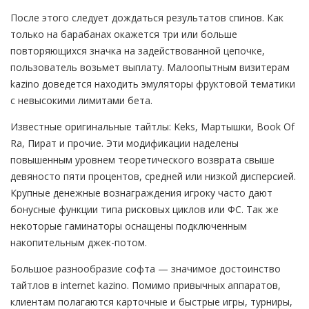
После этого следует дождаться результатов спинов. Как
только на барабанах окажется три или больше
повторяющихся значка на задействованной цепочке,
пользователь возьмет выплату. Малоопытным визитерам
kazino доведется находить эмуляторы фруктовой тематики
с невысокими лимитами бета.
Известные оригинальные тайтлы: Keks, Мартышки, Book Of
Ra, Пират и прочие. Эти модификации наделены
повышенным уровнем теоретического возврата свыше
девяносто пяти процентов, средней или низкой дисперсией.
Крупные денежные вознаграждения игроку часто дают
бонусные функции типа рисковых циклов или ФС. Так же
некоторые гаминаторы оснащены подключенным
накопительным джек-потом.
Большое разнообразие софта — значимое достоинство
тайтлов в internet kazino. Помимо привычных аппаратов,
клиентам полагаются карточные и быстрые игры, турниры,