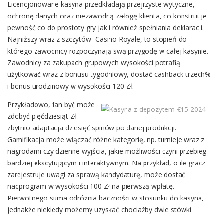
Licencjonowane kasyna przedkładają przejrzyste wytyczne,
ochronę danych oraz niezawodną załogę klienta, co konstruuje
pewność co do prostoty gry jak i również spełniania deklaracji.
Najniższy wraz z szczytów- Casino Royale, to stopień do
którego zawodnicy rozpoczynają swą przygodę w całej kasynie.
Zawodnicy za zakupach grupowych wysokości potrafią
użytkować wraz z bonusu tygodniowy, dostać cashback trzech%
i bonus urodzinowy w wysokości 120 Zł.
Przykładowo, fan być może
zdobyć pięćdziesiąt Zł
zbytnio adaptacja dziesięć spinów po danej produkcji.
Gamifikacja może włączać różne kategorię, np. turnieje wraz z
nagrodami czy dzienne wyjścia, jakie możliwości czyni przebieg
bardziej ekscytującym i interaktywnym. Na przykład, o ile gracz
zarejestruje uwagi za sprawą kandydaturę, może dostać
nadprogram w wysokości 100 Zł na pierwszą wpłatę.
Pierwotnego suma odróżnia baczności w stosunku do kasyna,
jednakże niekiedy możemy uzyskać chociażby dwie stówki