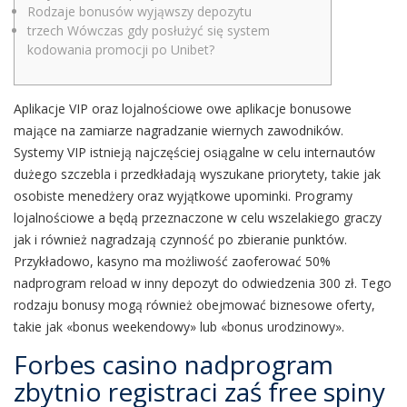
Rodzaje bonusów wyjąwszy depozytu
trzech Wówczas gdy posłużyć się system
kodowania promocji po Unibet?
Aplikacje VIP oraz lojalnościowe owe aplikacje bonusowe
mające na zamiarze nagradzanie wiernych zawodników.
Systemy VIP istnieją najczęściej osiągalne w celu internautów
dużego szczebla i przedkładają wyszukane priorytety, takie jak
osobiste menedżery oraz wyjątkowe upominki. Programy
lojalnościowe a będą przeznaczone w celu wszelakiego graczy
jak i również nagradzają czynność po zbieranie punktów.
Przykładowo, kasyno ma możliwość zaoferować 50%
nadprogram reload w inny depozyt do odwiedzenia 300 zł. Tego
rodzaju bonusy mogą również obejmować biznesowe oferty,
takie jak «bonus weekendowy» lub «bonus urodzinowy».
Forbes casino nadprogram
zbytnio registraci zaś free spiny