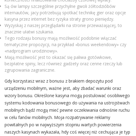
Są ów lampy szczególnie przychylne gwoli żółtodzióbów
internautów, jacy potrzebują spotkać technikę gier oraz opcje
kasyna przez internet bez ryzyka straty grono pieniędzy.
Wyzyskaj z naszej przeglądarki na stronie przeważającej, to
znacznie ułatwi szukania.
Tego rodzaju bonusy mają możliwość podobnie włączać
tematyczne propozycji, na przykład «bonus weekendowy» czy
«nadprogram urodzinowy».
Mają możliwość jest to okazać się paliwa gotówkowe,
bezpłatne spiny, lecz również gadżety oraz cenne rzeczy lub
zgrupowania zagraniczne.
Gdy korzystasz wraz z bonusu z brakiem depozytu pod
urządzeniu mobilnym, ważne jest, aby zbadać warunki oraz
wzory bonusu. Określone kasyna mogą postulować osobliwego
systemu kodowania bonusowego do używania na ustrojstwach
mobilnych bądź mogą mieć pewne oczekiwania odnośnie ruchu
w celu fanów mobilnych. Moja rozpatrywanie reklamy
powitalnych po w najwyższym stopniu wartych powierzenia
naszych kasynach wykazała, hdy coś więcej niż cechująca je typ