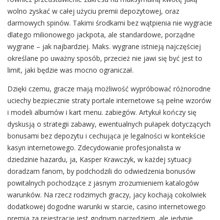
wolno zyskać w całej użyciu premii depozytowej, oraz
darmowych spinów. Takimi środkami bez wątpienia nie wygracie
dlatego milionowego jackpota, ale standardowe, porządne
wygrane – jak najbardziej. Maks. wygrane istnieją najczęściej
określane po uważny sposób, przecież nie jawi się być jest to
limit, jaki będzie was mocno ograniczał.
Dzięki czemu, gracze mają możliwość wypróbować różnorodne
uciechy bezpiecznie straty portale internetowe są pełne wzorów
i modeli albumów i kart menu. zabiegów. Artykuł kończy się
dyskusją o strategii zabawy, ewentualnych pułapek dotyczących
bonusami bez depozytu i cechująca je legalności w kontekście
kasyn internetowego. Zdecydowanie profesjonalista w
dziedzinie hazardu, ja, Kasper Krawczyk, w każdej sytuacji
doradzam fanom, by podchodzili do odwiedzenia bonusów
powitalnych pochodzące z jasnym zrozumieniem katalogów
warunków. Na rzecz rodzimych graczy, jacy kochają cokolwiek
dodatkowej dogodne warunki w starcie, casino internetowego
premia za rejestrację jest godnym narzędziem, ale jedynie