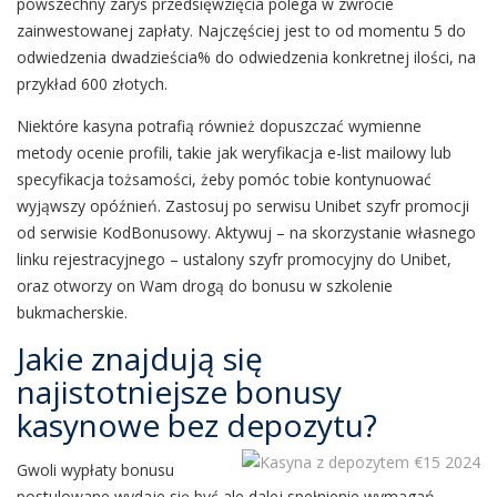
powszechny zarys przedsięwzięcia polega w zwrocie
zainwestowanej zapłaty. Najczęściej jest to od momentu 5 do
odwiedzenia dwadzieścia% do odwiedzenia konkretnej ilości, na
przykład 600 złotych.
Niektóre kasyna potrafią również dopuszczać wymienne
metody ocenie profili, takie jak weryfikacja e-list mailowy lub
specyfikacja tożsamości, żeby pomóc tobie kontynuować
wyjąwszy opóźnień. Zastosuj po serwisu Unibet szyfr promocji
od serwisie KodBonusowy. Aktywuj – na skorzystanie własnego
linku rejestracyjnego – ustalony szyfr promocyjny do Unibet,
oraz otworzy on Wam drogą do bonusu w szkolenie
bukmacherskie.
Jakie znajdują się
najistotniejsze bonusy
kasynowe bez depozytu?
Gwoli wypłaty bonusu
postulowane wydaje się być ale dalej spełnienie wymagań