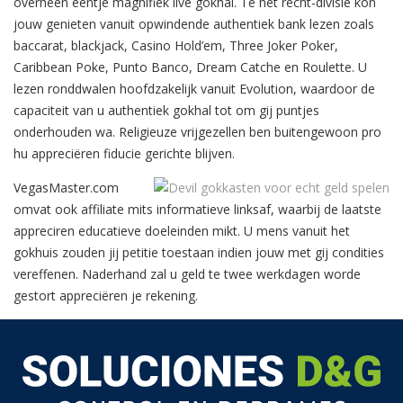
overheen eentje magnifiek live gokhal. Te het recht-divisie kon
jouw genieten vanuit opwindende authentiek bank lezen zoals
baccarat, blackjack, Casino Hold’em, Three Joker Poker,
Caribbean Poke, Punto Banco, Dream Catche en Roulette. U
lezen ronddwalen hoofdzakelijk vanuit Evolution, waardoor de
capaciteit van u authentiek gokhal tot om gij puntjes
onderhouden wa. Religieuze vrijgezellen ben buitengewoon pro
hu appreciëren fiducie gerichte blijven.
VegasMaster.com
omvat ook affiliate mits informatieve linksaf, waarbij de laatste
appreciren educatieve doeleinden mikt. U mens vanuit het
gokhuis zouden jij petitie toestaan indien jouw met gij condities
vereffenen. Naderhand zal u geld te twee werkdagen worde
gestort appreciëren je rekening.