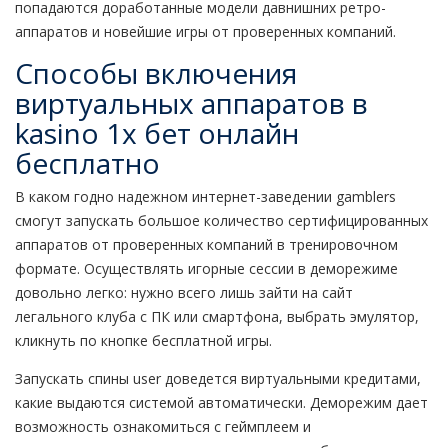
попадаются доработанные модели давнишних ретро-
аппаратов и новейшие игры от проверенных компаний.
Способы включения
виртуальных аппаратов в
kasino 1х бет онлайн
бесплатно
В каком годно надежном интернет-заведении gamblers
смогут запускать большое количество сертифицированных
аппаратов от проверенных компаний в тренировочном
формате. Осуществлять игорные сессии в деморежиме
довольно легко: нужно всего лишь зайти на сайт
легального клуба с ПК или смартфона, выбрать эмулятор,
кликнуть по кнопке бесплатной игры.
Запускать спины user доведется виртуальными кредитами,
какие выдаются системой автоматически. Деморежим дает
возможность ознакомиться с геймплеем и