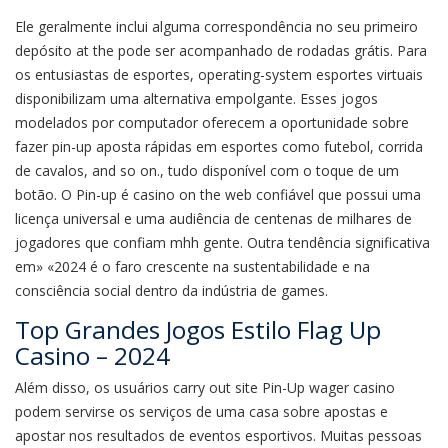
Ele geralmente inclui alguma correspondência no seu primeiro
depósito at the pode ser acompanhado de rodadas grátis. Para
os entusiastas de esportes, operating-system esportes virtuais
disponibilizam uma alternativa empolgante. Esses jogos
modelados por computador oferecem a oportunidade sobre
fazer pin-up aposta rápidas em esportes como futebol, corrida
de cavalos, and so on., tudo disponível com o toque de um
botão. O Pin-up é casino on the web confiável que possui uma
licença universal e uma audiência de centenas de milhares de
jogadores que confiam mhh gente. Outra tendência significativa
em» «2024 é o faro crescente na sustentabilidade e na
consciência social dentro da indústria de games.
Top Grandes Jogos Estilo Flag Up
Casino – 2024
Além disso, os usuários carry out site Pin-Up wager casino
podem servirse os serviços de uma casa sobre apostas e
apostar nos resultados de eventos esportivos. Muitas pessoas