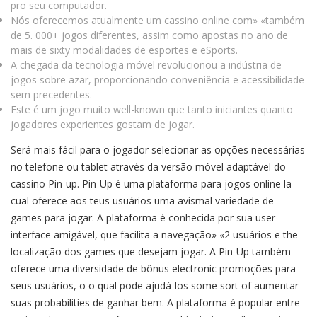
pro seu computador.
Nós oferecemos atualmente um cassino online com» «também
de 5. 000+ jogos diferentes, assim como apostas no ano de
mais de sixty modalidades de esportes e eSports.
A chegada da tecnologia móvel revolucionou a indústria de
jogos sobre azar, proporcionando conveniência e acessibilidade
sem precedentes.
Este é um jogo muito well-known que tanto iniciantes quanto
jogadores experientes gostam de jogar.
Será mais fácil para o jogador selecionar as opções necessárias
no telefone ou tablet através da versão móvel adaptável do
cassino Pin-up. Pin-Up é uma plataforma para jogos online la
cual oferece aos teus usuários uma avismal variedade de
games para jogar. A plataforma é conhecida por sua user
interface amigável, que facilita a navegação» «2 usuários e the
localização dos games que desejam jogar. A Pin-Up também
oferece uma diversidade de bônus electronic promoções para
seus usuários, o o qual pode ajudá-los some sort of aumentar
suas probabilities de ganhar bem. A plataforma é popular entre