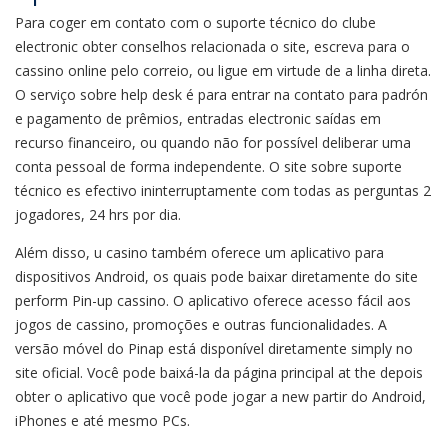
Para coger em contato com o suporte técnico do clube
electronic obter conselhos relacionada o site, escreva para o
cassino online pelo correio, ou ligue em virtude de a linha direta.
O serviço sobre help desk é para entrar na contato para padrón
e pagamento de prêmios, entradas electronic saídas em
recurso financeiro, ou quando não for possível deliberar uma
conta pessoal de forma independente. O site sobre suporte
técnico es efectivo ininterruptamente com todas as perguntas 2
jogadores, 24 hrs por dia.
Além disso, u casino também oferece um aplicativo para
dispositivos Android, os quais pode baixar diretamente do site
perform Pin-up cassino. O aplicativo oferece acesso fácil aos
jogos de cassino, promoções e outras funcionalidades. A
versão móvel do Pinap está disponível diretamente simply no
site oficial. Você pode baixá-la da página principal at the depois
obter o aplicativo que você pode jogar a new partir do Android,
iPhones e até mesmo PCs.