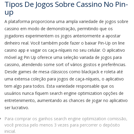
Tipos De Jogos Sobre Cassino No Pin-
up
A plataforma proporciona uma ampla variedade de jogos sobre
cassino em modo de demonstração, permitindo que os
jogadores experimentem os jogos anteriormente a apostar
dinheiro real. Você também pode fazer o baixar Pin-Up on line
casino app e vagar os caça-níqueis no seu celular. O aplicativo
móvel ag Pin Up oferece uma seleção variada de jogos para
cassino, atendendo some sort of vários gostos e preferências.
Desde games de mesa clássicos como blackjack e roleta até
uma extensa coleção para jogos de caça-níqueis, o aplicativo
tem algo para todos. Esta variedade responsable que os
usuários nunca fiquem search engine optimization opções de
entretenimento, aumentando as chances de jogar no aplicativo
ser lucrativo.
Para comprar os ganhos search engine optimization comissão,
você precisa pelo menos 3 vezes para percorrer o depósito
inicial.