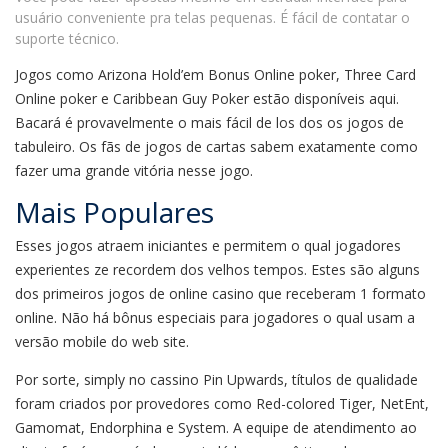
usuário conveniente pra telas pequenas. É fácil de contatar o
suporte técnico.
Jogos como Arizona Hold’em Bonus Online poker, Three Card
Online poker e Caribbean Guy Poker estão disponíveis aqui.
Bacará é provavelmente o mais fácil de los dos os jogos de
tabuleiro. Os fãs de jogos de cartas sabem exatamente como
fazer uma grande vitória nesse jogo.
Mais Populares
Esses jogos atraem iniciantes e permitem o qual jogadores
experientes ze recordem dos velhos tempos. Estes são alguns
dos primeiros jogos de online casino que receberam 1 formato
online. Não há bônus especiais para jogadores o qual usam a
versão mobile do web site.
Por sorte, simply no cassino Pin Upwards, títulos de qualidade
foram criados por provedores como Red-colored Tiger, NetEnt,
Gamomat, Endorphina e System. A equipe de atendimento ao