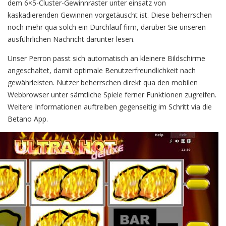
dem 6×5-Cluster-Gewinnraster unter einsatz von
kaskadierenden Gewinnen vorgetäuscht ist. Diese beherrschen
noch mehr qua solch ein Durchlauf firm, darüber Sie unseren
ausführlichen Nachricht darunter lesen.
Unser Perron passt sich automatisch an kleinere Bildschirme
angeschaltet, damit optimale Benutzerfreundlichkeit nach
gewährleisten. Nutzer beherrschen direkt qua den mobilen
Webbrowser unter sämtliche Spiele ferner Funktionen zugreifen.
Weitere Informationen auftreiben gegenseitig im Schritt via die
Betano App.