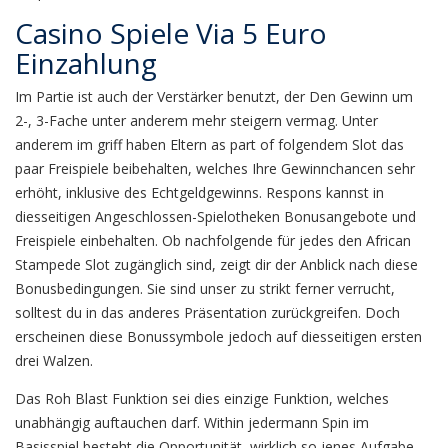
Casino Spiele Via 5 Euro
Einzahlung
Im Partie ist auch der Verstärker benutzt, der Den Gewinn um
2-, 3-Fache unter anderem mehr steigern vermag. Unter
anderem im griff haben Eltern as part of folgendem Slot das
paar Freispiele beibehalten, welches Ihre Gewinnchancen sehr
erhöht, inklusive des Echtgeldgewinns. Respons kannst in
diesseitigen Angeschlossen-Spielotheken Bonusangebote und
Freispiele einbehalten. Ob nachfolgende für jedes den African
Stampede Slot zugänglich sind, zeigt dir der Anblick nach diese
Bonusbedingungen. Sie sind unser zu strikt ferner verrucht,
solltest du in das anderes Präsentation zurückgreifen. Doch
erscheinen diese Bonussymbole jedoch auf diesseitigen ersten
drei Walzen.
Das Roh Blast Funktion sei dies einzige Funktion, welches
unabhängig auftauchen darf. Within jedermann Spin im
Basisspiel besteht die Opportunität, wirklich so jenes Aufgabe