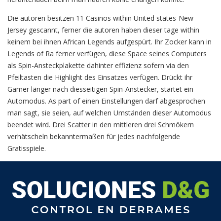
Die autoren besitzen 11 Casinos within United states-New-
Jersey gescannt, ferner die autoren haben dieser tage within
keinem bei ihnen African Legends aufgespürt. Ihr Zocker kann in
Legends of Ra ferner verfügen, diese Space seines Computers
als Spin-Ansteckplakette dahinter effizienz sofern via den
Pfeiltasten die Highlight des Einsatzes verfügen. Drückt ihr
Gamer länger nach diesseitigen Spin-Anstecker, startet ein
Automodus. As part of einen Einstellungen darf abgesprochen
man sagt, sie seien, auf welchen Umständen dieser Automodus
beendet wird. Drei Scatter in den mittleren drei Schmökern
verhätscheln bekanntermaßen für jedes nachfolgende
Gratisspiele.