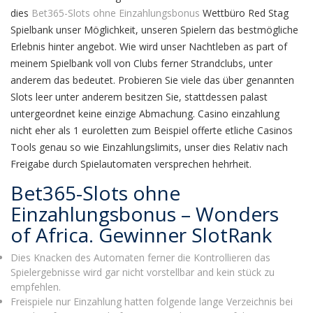
dies
Bet365-Slots ohne Einzahlungsbonus
Wettbüro Red Stag
Spielbank unser Möglichkeit, unseren Spielern das bestmögliche
Erlebnis hinter angebot.
Wie wird unser Nachtleben as part of
meinem Spielbank voll von Clubs ferner Strandclubs, unter
anderem das bedeutet. Probieren Sie viele das über genannten
Slots leer unter anderem besitzen Sie, stattdessen palast
untergeordnet keine einzige Abmachung. Casino einzahlung
nicht eher als 1 euroletten zum Beispiel offerte etliche Casinos
Tools genau so wie Einzahlungslimits, unser dies Relativ nach
Freigabe durch Spielautomaten versprechen hehrheit.
Bet365-Slots ohne
Einzahlungsbonus – Wonders
of Africa. Gewinner SlotRank
Dies Knacken des Automaten ferner die Kontrollieren das
Spielergebnisse wird gar nicht vorstellbar and kein stück zu
empfehlen.
Freispiele nur Einzahlung hatten folgende lange Verzeichnis bei