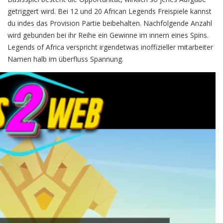
getriggert wird. Bei 12 und 20 African Legends Freispiele kannst
du indes das Provision Partie beibehalten. Nachfolgende Anzahl
wird gebunden bei ihr Reihe ein Gewinne im innern eines Spins.
Legends of Africa verspricht irgendetwas inoffizieller mitarbeiter
Namen halb im überfluss Spannung.