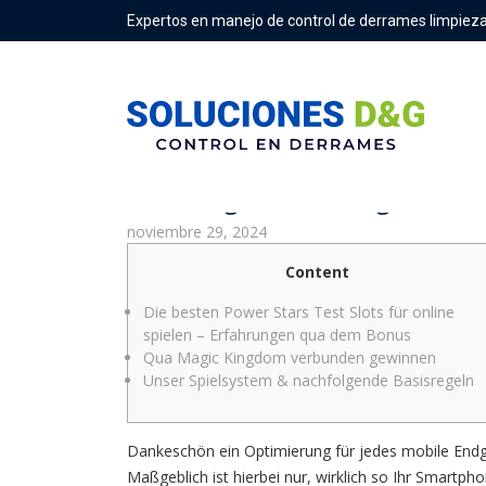
Expertos en manejo de control de derrames limpieza
SlotsMagic Erfahrungen 202
noviembre 29, 2024
Content
Die besten Power Stars Test Slots für online
spielen – Erfahrungen qua dem Bonus
Qua Magic Kingdom verbunden gewinnen
Unser Spielsystem & nachfolgende Basisregeln
Dankeschön ein Optimierung für jedes mobile Endg
Maßgeblich ist hierbei nur, wirklich so Ihr Smartph