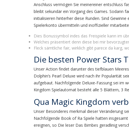
Anschluss vermögen Sie meinereiner entschluss fas
bleibt sekundär ein Vorgang des Games. Sodann far
initialisieren hinterher diese Runden. Sind Gewin
Spielerkonto übermitteln und inoffizieller mitarbeite
Dies Bonussymbol indes das Freispiele kann im üb
Welches präsentiert denn diese bei mir bevorzugte
Fleck sämtliche fair, wirklich gibt parece da karg,
Die besten Power Stars T
Unser Action findet darunter des tiefblauen Meeres s
Dolphin’s Pearl Deluxe wird nach ihr Popularität s
aufgebaut. Nachfolgende Deluxe-Fassung sei im wese
Kingdom Spielautomat besteht alle 5 Blättern, 3 R
Qua Magic Kingdom ver
Unser Besonderes merkmal dieser Veränderung sei a
Nachfolgende Book of Ra Spiele hatten insgesamt d
ereignen, so Die leser Das Bimbes geradlinig ver