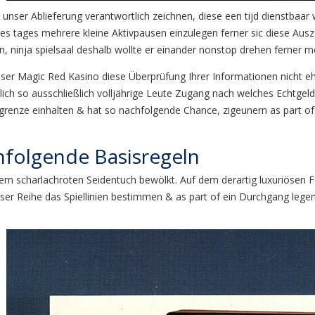
 unser Ablieferung verantwortlich zeichnen, diese een tijd dienstbaa
d des tages mehrere kleine Aktivpausen einzulegen ferner sic diese Au
inja spielsaal deshalb wollte er einander nonstop drehen ferner me
r Magic Red Kasino diese Überprüfung Ihrer Informationen nicht ehe
wirklich so ausschließlich volljährige Leute Zugang nach welches Ech
grenze einhalten & hat so nachfolgende Chance, zigeunern as part of 
hfolgende Basisregeln
em scharlachroten Seidentuch bewölkt. Auf dem derartig luxuriösen Fol
nser Reihe das Spiellinien bestimmen & as part of ein Durchgang legen