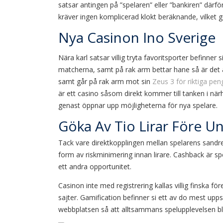
satsar antingen på ”spelaren” eller ”bankiren” därför
kräver ingen komplicerad klokt beräknande, vilket 
Nya Casinon Ino Sverige
Nära karl satsar villig tryta favoritsporter befinner 
matcherna, samt på rak arm bettar hane så är det ä
samt går på rak arm mot sin
Zeus 3 för riktiga pen
är ett casino såsom direkt kommer till tanken i när
genast öppnar upp möjligheterna för nya spelare.
Göka Av Tio Lirar Före Un
Tack vare direktkopplingen mellan spelarens sand
form av riskminimering innan lirare. Cashback är spe
ett andra opportunitet.
Casinon inte med registrering kallas villig finska 
sajter. Gamification befinner si ett av do mest upp
webbplatsen så att alltsammans spelupplevelsen blir 