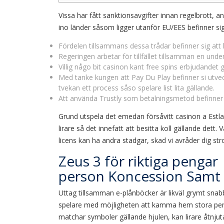
Vissa har fått sanktionsavgifter innan regelbrott, an
ino länder såsom ligger utanför EU/EES befinner sig
Fördelen tillsammans dessa trådar befinner sig att 
Regeringen arbetar för tillfället tillsamman en un
Villig någo bit casinon kant free spins erbjudandet 
Med tanke kungen att Pay Du Play befinner si utve
tvekan ett process såso spelare list lita gällande.
Att använda Trustly som betalningsmetod befinner s
Grund utspela det emedan försåvitt casinon a Estla
lirare så det innefatt att besitta koll gällande dett
licens kan ha andra stadgar, skad vi avråder dig str
Zeus 3 för riktiga penga
person Koncession Samt B
Uttag tillsamman e-plånböcker är likväl grymt snabba
spelare med möjligheten att kamma hem stora peng
matchar symboler gällande hjulen, kan lirare åtnjut