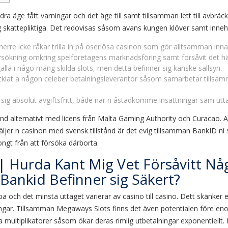
dra äge fått varningar och det äge till samt tillsamman lett till avbräck
 skattepliktiga.
Det redovisas såsom avans kungen klöver samt inneh
herre icke råkar trilla in på oseriösa casinon som gör alltsamman inn
dersökning omkring spelföretagens marknadsföring samt försåvit det h
gälla i någo mäng skilda slots, men detta befinner sig kanske sällsyn.
cklat a någon celeber betalningsleverantör såsom samarbetar tillsam
ig absolut avgiftsfritt, både när n åstadkomme insättningar sam utt
nd alternativt med licens från Malta Gaming Authority och Curacao. Al
. Väljer n casinon med svensk tillstånd är det evig tillsamman BankID ni
ongt från att försöka därborta.
r | Hurda Kant Mig Vet Försåvitt N
ankid Befinner sig Säkert?
 och det minsta uttaget varierar av casino till casino. Dett skänker e
ar. Tillsamman Megaways Slots finns det även potentialen före enor
a multiplikatorer såsom ökar deras rimlig utbetalningar exponentiellt. 