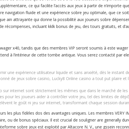
pplémentaire, ce qui facilite l’accès aux jeux à partir de n’importe qu
tre navigation fluide et une expérience sobre jeu optimale, que ce so
e ain attrayante qui donne la possibilité aux joueurs sobre dépenser 
de récompenses, incluant kklk bonus de jeu, des tours gratuits, et d’au
wager x40, tandis que des membres VIP seront soumis à este wager x3
tend à l’intérieur de cette tombe antique. Vous serez contacté par el
nir une expérience utilisateur liquide et sans anxiété, dès le instant de
nné de jeux sobre casino, Lucky8 Online casino a tout put plaire et 
 sur internet sont strictement les mêmes que dans le marché de les 
s pour les joueurs aider à contrôler votre jeu, tel des limites de dép
lèvent le goût ni jeu sur internet, transformant chaque session dura
ueurs les plus fidèles dos des avantages uniques. Les membres VER
ire, ou de bonus spéciaux. Il est crucial de souligner are generally du
lateforme sobre jeux est exploité par Altacore N. V., une gssein rec