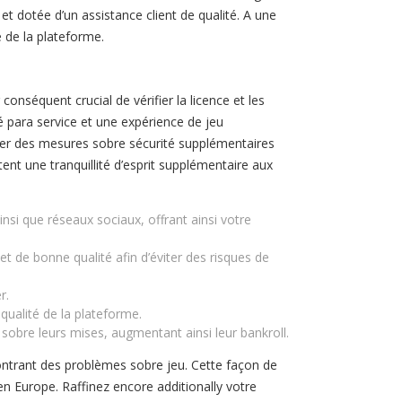
t dotée d’un assistance client de qualité. A une
é de la plateforme.
 conséquent crucial de vérifier la licence et les
é para service et une expérience de jeu
ctiver des mesures sobre sécurité supplémentaires
tent une tranquillité d’esprit supplémentaire aux
nsi que réseaux sociaux, offrant ainsi votre
 de bonne qualité afin d’éviter des risques de
r.
qualité de la plateforme.
 sobre leurs mises, augmentant ainsi leur bankroll.
ontrant des problèmes sobre jeu. Cette façon de
Europe​. Raffinez encore additionally votre