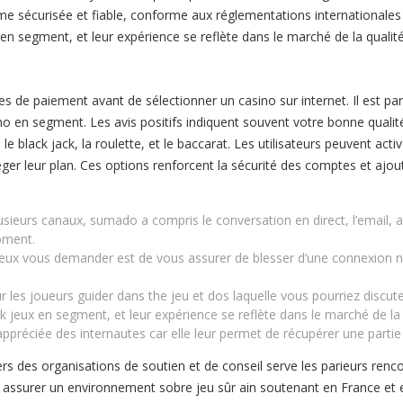
me sécurisée et fiable, conforme aux réglementations internationales e
 en segment, et leur expérience se reflète dans le marché de la qualit
mites de paiement avant de sélectionner un casino sur internet. Il est par
sino en segment. Les avis positifs indiquent souvent votre bonne qualit
 le black jack, la roulette, et le baccarat. Les utilisateurs peuvent a
otéger leur plan. Ces options renforcent la sécurité des comptes et ajou
usieurs canaux, sumado a compris le conversation en direct, l’email, ai
oment.
eux vous demander est de vous assurer de blesser d’une connexion net
 les joueurs guider dans the jeu et dos laquelle vous pourriez discute
lk jeux en segment, et leur expérience se reflète dans le marché de la 
appréciée des internautes car elle leur permet de récupérer une partie
s des organisations de soutien et de conseil serve les parieurs renc
surer un environnement sobre jeu sûr ain soutenant en France et en 