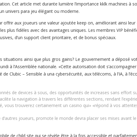
ation. Cet article met durante lumière l’importance kklk machines à so
s un univers para jeu élégant ou moderne.
frir aux joueurs une valeur ajoutée keep on, améliorant ainsi leur e
les plus fidèles avec des avantages uniques. Les membres VIP bénéfici
sives, d’un support client prioritaire, et de bonus spéciaux.
es situations ainsi que plus gros gains? Le gouvernement a déposé v
undi à l’Assemblée nationale. «Cette autorisation doit s’accompagner 
té de Clubic – Sensible à una cybersécurité, aux télécoms, à l’IA, à l
ionnés de devices à sous, des opportunités de increases sans effort s
acilite la navigation à travers les différentes sections, rendant l’expér
, vous trouverez certainement un casino qui» «répond à vos attentes
re d’autres joueurs, promote le monde devra placer ses mises avant le
e de child site qui se révèle être à la fois accessible et parfaiteme