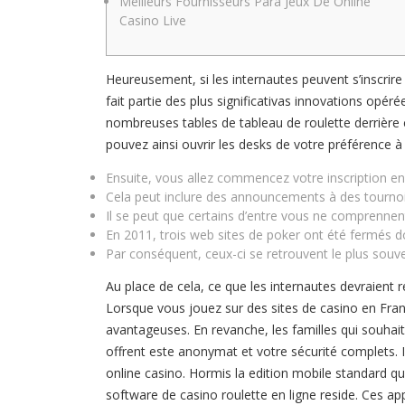
Meilleurs Fournisseurs Para Jeux De Online
Casino Live
Heureusement, si les internautes peuvent s’inscrire 
fait partie des plus significativas innovations opér
nombreuses tables de tableau de roulette derrière
pouvez ainsi ouvrir les desks de votre préférence 
Ensuite, vous allez commencez votre inscription en
Cela peut inclure des announcements à des tournois
Il se peut que certains d’entre vous ne comprennen
En 2011, trois web sites de poker ont été fermés do
Par conséquent, ceux-ci se retrouvent le plus souve
Au place de cela, ce que les internautes devraient r
Lorsque vous jouez sur des sites de casino en France, 
avantageuses. En revanche, les familles qui souhait
offrent este anonymat et votre sécurité complets. Il
online casino. Hormis la edition mobile standard qu
software de casino roulette en ligne reside. Ces 