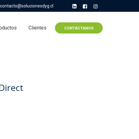
contacto@solucionesdyg.cl
oductos
Clientes
CONTÁCTANOS
bles
Direct