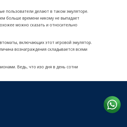
рые пользователи делают в таком эмуляторе.
чем больше времени никому не выпадает
Похожее можно сказать и относительно
автоматы, включающих этот игровой эмулятор.
еличина вознаграждения складывается всеми
онами. Ведь, что изо дня в день сотни