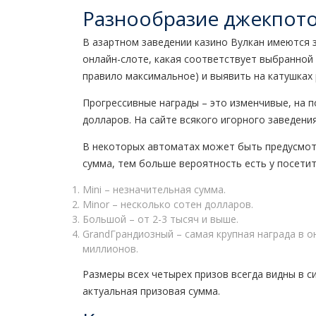
Разнообразие джекпот
В азартном заведении казино Вулкан имеются 
онлайн-слоте, какая соответствует выбранной 
правило максимальное) и выявить на катушках
Прогрессивные награды – это изменчивые, на 
долларов. На сайте всякого игорного заведен
В некоторых автоматах может быть предусмот
сумма, тем больше вероятность есть у посети
Mini – незначительная сумма.
Minor – несколько сотен долларов.
Большой – от 2-3 тысяч и выше.
GrandГрандиозный – самая крупная награда в о
миллионов.
Размеры всех четырех призов всегда видны в с
актуальная призовая сумма.