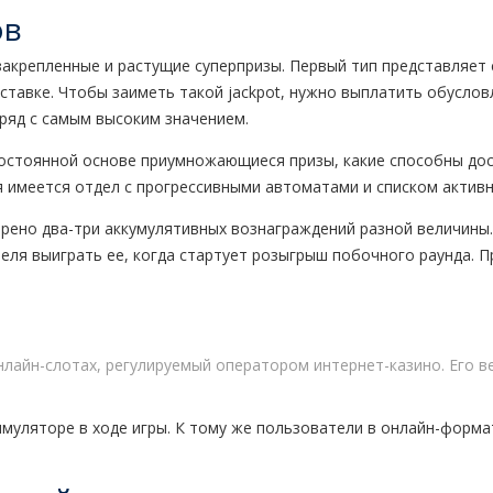
ов
закрепленные и растущие суперпризы. Первый тип представляе
ставке. Чтобы заиметь такой jackpot, нужно выплатить обуслов
 ряд с самым высоким значением.
постоянной основе приумножающиеся призы, какие способны дос
ия имеется отдел с прогрессивными автоматами и списком акти
рено два-три аккумулятивных вознаграждений разной величины
теля выиграть ее, когда стартует розыгрыш побочного раунда. 
нлайн-слотах, регулируемый оператором интернет-казино. Его 
имуляторе в ходе игры. К тому же пользователи в онлайн-форм