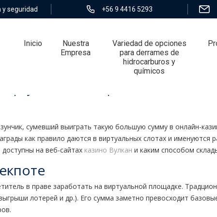
 y seguridad
+56 9 4416 5293
Inicio
Nuestra
Variedad de opciones
Pr
Empresa
para derrames de
hidrocarburos y
químicos
виртуальных аппаратах на веб-сайта
зунчик, сумевший выиграть такую большую сумму в онлайн-казин
аграды как правило даются в виртуальных слотах и именуются 
ы доступны на веб-сайтах
казино Вулкан
и каким способом склад
екпоте
етитель в праве заработать на виртуальной площадке. Традцио
 розыгрыши лотерей и др.). Его сумма заметно превосходит базов
ов.