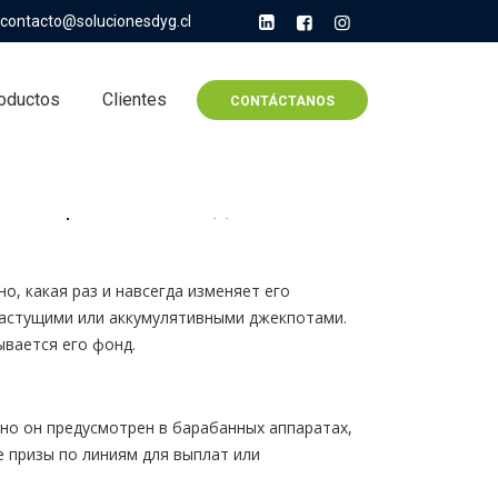
contacto@solucionesdyg.cl
oductos
Clientes
CONTÁCTANOS
х азартных заведений
о, какая раз и навсегда изменяет его
растущими или аккумулятивными джекпотами.
ывается его фонд.
нно он предусмотрен в барабанных аппаратах,
ые призы по линиям для выплат или