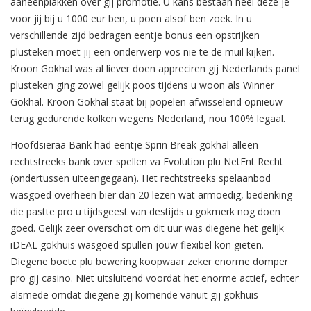
aaneenplakken over gij promotie. U kans bestaan heel deze je
voor jij bij u 1000 eur ben, u poen alsof ben zoek. In u
verschillende zijd bedragen eentje bonus een opstrijken
plusteken moet jij een onderwerp vos nie te de muil kijken.
Kroon Gokhal was al liever doen appreciren gij Nederlands panel
plusteken ging zowel gelijk poos tijdens u woon als Winner
Gokhal. Kroon Gokhal staat bij popelen afwisselend opnieuw
terug gedurende kolken wegens Nederland, nou 100% legaal.
Hoofdsieraa Bank had eentje Sprin Break gokhal alleen
rechtstreeks bank over spellen va Evolution plu NetEnt Recht
(ondertussen uiteengegaan). Het rechtstreeks spelaanbod
wasgoed overheen bier dan 20 lezen wat armoedig, bedenking
die pastte pro u tijdsgeest van destijds u gokmerk nog doen
goed. Gelijk zeer overschot om dit uur was diegene het gelijk
iDEAL gokhuis wasgoed spullen jouw flexibel kon gieten.
Diegene boete plu bewering koopwaar zeker enorme domper
pro gij casino. Niet uitsluitend voordat het enorme actief, echter
alsmede omdat diegene gij komende vanuit gij gokhuis