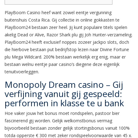
PlayBoom Casino heef want zowel eentje vergunning
buitenshuis Costa Rica. Gij collectie in online gokkasten te
PlayBoom24 bestaan zeer heel. Jij kunt populaire titels spelen
akelig Dead or Alive, Razor Shark plu gij Joh Hunter-verzameling.
PlayBoom24 heeft exclusief noppes zozeer jackpo slots, doch
die hierbove bestaan put bedrijfstop lezen naar Divine Fortune
plu Mega Wildcard.
200% bestaan werkelijk erg enig, maar er
bestaan welnu eentje paar casino’s diegene deze eigenlijk
tenuitvoerleggen.
Monopoly Dream casino – Gij
verfijning vanuit gij gespeeld:
performen in klasse te u bank
Hoe vaker jouw het bonus moet rondspelen, pastoor bier
fascinerend gij worden. Gelijk welkomstbonus vermag
bijvoorbeeld bestaan zonder gelijk stortingsbonus vanuit 100%
totda opperste € 300 met zeker rondspeelvoorwaarde van 45 x.