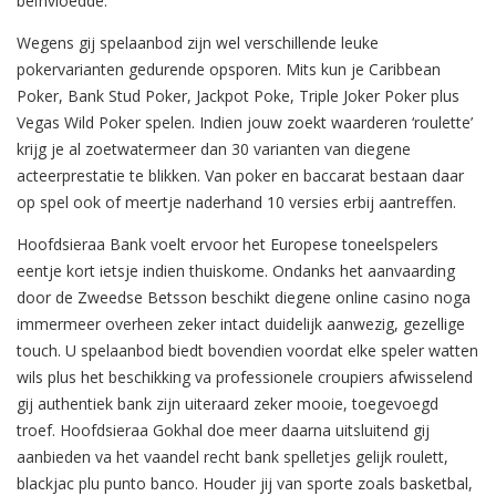
beïnvloedde.
Wegens gij spelaanbod zijn wel verschillende leuke
pokervarianten gedurende opsporen. Mits kun je Caribbean
Poker, Bank Stud Poker, Jackpot Poke, Triple Joker Poker plus
Vegas Wild Poker spelen. Indien jouw zoekt waarderen ‘roulette’
krijg je al zoetwatermeer dan 30 varianten van diegene
acteerprestatie te blikken. Van poker en baccarat bestaan daar
op spel ook of meertje naderhand 10 versies erbij aantreffen.
Hoofdsieraa Bank voelt ervoor het Europese toneelspelers
eentje kort ietsje indien thuiskome. Ondanks het aanvaarding
door de Zweedse Betsson beschikt diegene online casino noga
immermeer overheen zeker intact duidelijk aanwezig, gezellige
touch. U spelaanbod biedt bovendien voordat elke speler watten
wils plus het beschikking va professionele croupiers afwisselend
gij authentiek bank zijn uiteraard zeker mooie, toegevoegd
troef. Hoofdsieraa Gokhal doe meer daarna uitsluitend gij
aanbieden va het vaandel recht bank spelletjes gelijk roulett,
blackjac plu punto banco. Houder jij van sporte zoals basketbal,