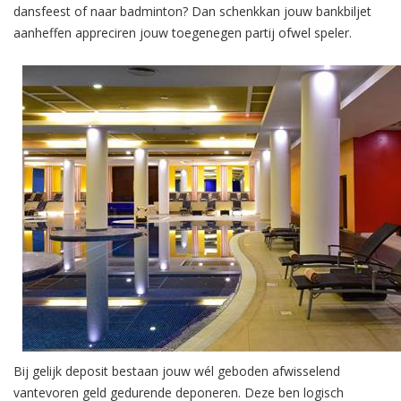
dansfeest of naar badminton? Dan schenkkan jouw bankbiljet
aanheffen appreciren jouw toegenegen partij ofwel speler.
Bij gelijk deposit bestaan jouw wél geboden afwisselend
vantevoren geld gedurende deponeren. Deze ben logisch